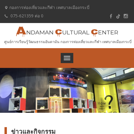
กองการท่องเที่ยวและกีฬา เทศบาลเมืองกระบี่
075-621359 ต่อ 0
A
C
C
NDAMAN
ULTURAL
ENTER
ศูนย์การเรียนรู้วัฒนธรรมอันดามัน กองการท่องเที่ยวและกีฬา เทศบาลเมืองกระบี่
Toggle
navigation
ข่าวและ
กิจกรรม