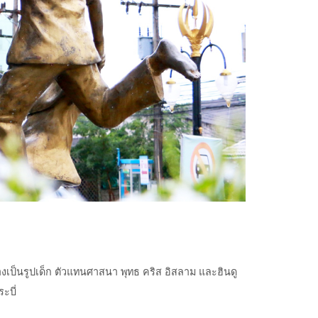
างเป็นรูปเด็ก ตัวแทนศาสนา พุทธ คริส อิสลาม และฮินดู
ะบี่